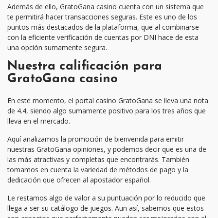
Además de ello, GratoGana casino cuenta con un sistema que
te permitirá hacer transacciones seguras. Este es uno de los
puntos más destacados de la plataforma, que al combinarse
con la eficiente verificación de cuentas por DNI hace de esta
una opción sumamente segura.
Nuestra calificación para
GratoGana casino
En este momento, el portal casino GratoGana se lleva una nota
de 4.4, siendo algo sumamente positivo para los tres años que
lleva en el mercado.
Aquí analizamos la promoción de bienvenida para emitir
nuestras GratoGana opiniones, y podemos decir que es una de
las más atractivas y completas que encontrarás. También
tomamos en cuenta la variedad de métodos de pago y la
dedicación que ofrecen al apostador español.
Le restamos algo de valor a su puntuación por lo reducido que
llega a ser su catálogo de juegos. Aun así, sabemos que estos