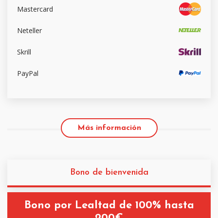
Mastercard
Neteller
Skrill
PayPal
Playsafecard
Muchbetter
Más información
Bono de bienvenida
Bono por Lealtad de 100% hasta