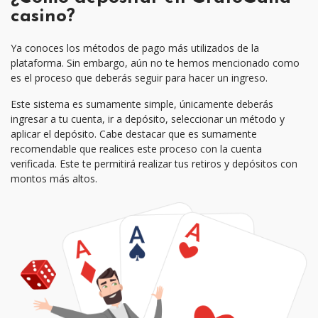
casino?
Ya conoces los métodos de pago más utilizados de la
plataforma. Sin embargo, aún no te hemos mencionado como
es el proceso que deberás seguir para hacer un ingreso.
Este sistema es sumamente simple, únicamente deberás
ingresar a tu cuenta, ir a depósito, seleccionar un método y
aplicar el depósito. Cabe destacar que es sumamente
recomendable que realices este proceso con la cuenta
verificada. Este te permitirá realizar tus retiros y depósitos con
montos más altos.