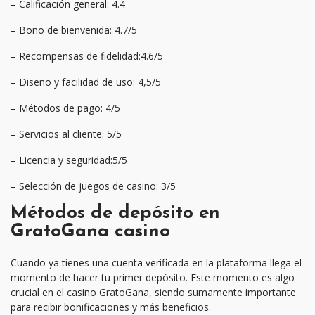
– Calificación general: 4.4
– Bono de bienvenida: 4.7/5
– Recompensas de fidelidad:4.6/5
– Diseño y facilidad de uso: 4,5/5
– Métodos de pago: 4/5
– Servicios al cliente: 5/5
– Licencia y seguridad:5/5
– Selección de juegos de casino: 3/5
Métodos de depósito en
GratoGana casino
Cuando ya tienes una cuenta verificada en la plataforma llega el
momento de hacer tu primer depósito. Este momento es algo
crucial en el casino GratoGana, siendo sumamente importante
para recibir bonificaciones y más beneficios.