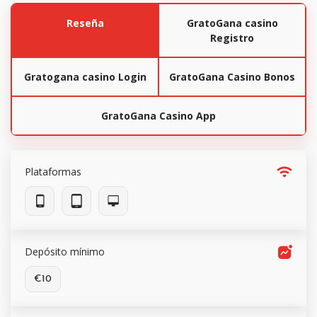
Reseña
GratoGana casino
Registro
Gratogana casino Login
GratoGana Casino Bonos
GratoGana Casino App
Plataformas
Depósito mínimo
€10