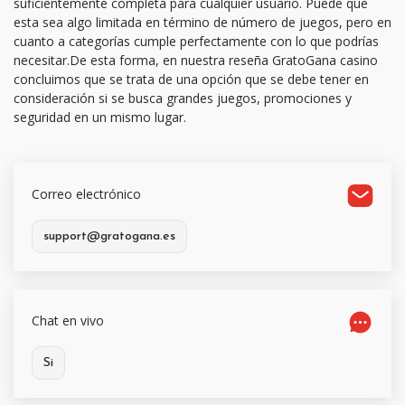
suficientemente completa para cualquier usuario. Puede que
esta sea algo limitada en término de número de juegos, pero en
cuanto a categorías cumple perfectamente con lo que podrías
necesitar.De esta forma, en nuestra reseña GratoGana casino
concluimos que se trata de una opción que se debe tener en
consideración si se busca grandes juegos, promociones y
seguridad en un mismo lugar.
Correo electrónico
support@gratogana.es
Chat en vivo
Si