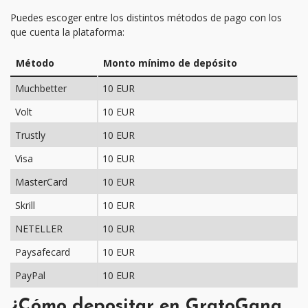
Puedes escoger entre los distintos métodos de pago con los
que cuenta la plataforma:
Método
Monto mínimo de depósito
Muchbetter
10 EUR
Volt
10 EUR
Trustly
10 EUR
Visa
10 EUR
MasterCard
10 EUR
Skrill
10 EUR
NETELLER
10 EUR
Paysafecard
10 EUR
PayPal
10 EUR
¿Cómo depositar en GratoGana