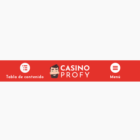
Tabla de contenido
Menú