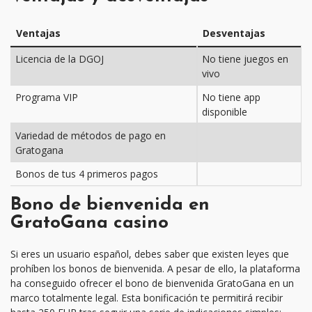
¿Cómo retirar? ?
Ventajas
Desventajas
Licencia de la DGOJ
No tiene juegos en
Atención al cliente ?
vivo
Programa VIP
No tiene app
FAQ ❓
disponible
Variedad de métodos de pago en
Gratogana
Bonos de tus 4 primeros pagos
Bono de bienvenida en
GratoGana casino
Si eres un usuario español, debes saber que existen leyes que
prohíben los bonos de bienvenida. A pesar de ello, la plataforma
ha conseguido ofrecer el bono de bienvenida GratoGana en un
marco totalmente legal. Esta bonificación te permitirá recibir