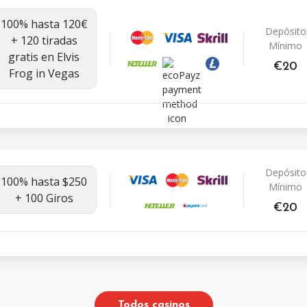
100% hasta 120€
Depósito
+ 120 tiradas
Mínimo
gratis en Elvis
€20
Frog in Vegas
Depósito
100% hasta $250
Mínimo
+ 100 Giros
€20
Todos casinos