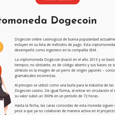
iptomoneda Dogecoin
Dogecoin online casinogoza de buena popularidad actualme
incluyen en su lista de métodos de pago. Esta criptomoneda
desempeñó como ingeniero en la compañía IBM.
La criptomoneda Dogecoin
(
nació en el año 2013 y se bas
tiempos; no obstante, es de código abierto y sus bases se s
símbolo es la imagen de un perro de origen japonés – cono
gramaticales incorrectas.
Al principio se utilizó como una burla para la industria de 
Dogecoin casino
.
De igual forma, al entrar en circulación 
su valor subió un 300% en un período de 72 horas.
Hasta la fecha, las caras conocidas de esta moneda siguen
pese a que ya no colaboran de manera activa en el proyecto