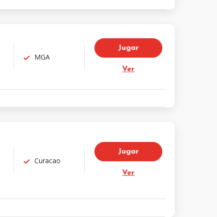
Jugar
MGA
Ver
Jugar
Curacao
Ver