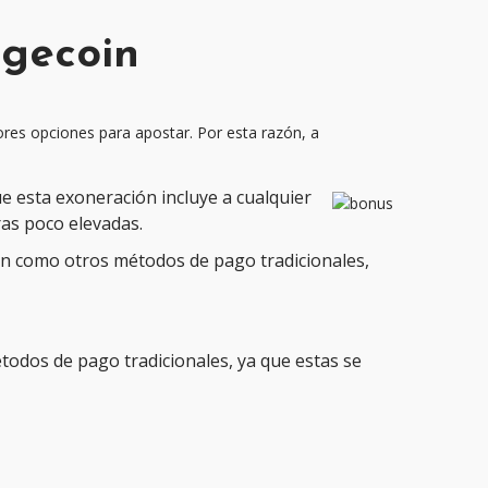
ogecoin
res opciones para apostar. Por esta razón, a
ue esta exoneración incluye a cualquier
as poco elevadas.
an como otros métodos de pago tradicionales,
odos de pago tradicionales, ya que estas se