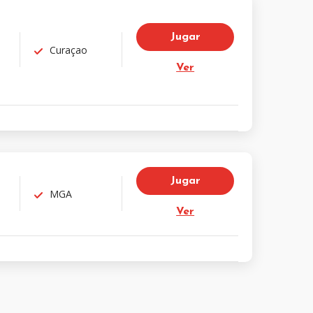
Jugar
Curaçao
Ver
Jugar
MGA
Ver