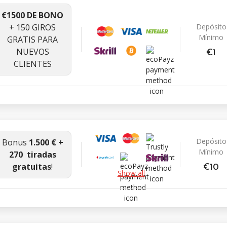
€1500 DE BONO
Depósito
+ 150 GIROS
Mínimo
GRATIS PARA
NUEVOS
€1
CLIENTES
Depósito
Bonus
1.500 € +
Mínimo
270 tiradas
gratuitas
!
€10
Show all