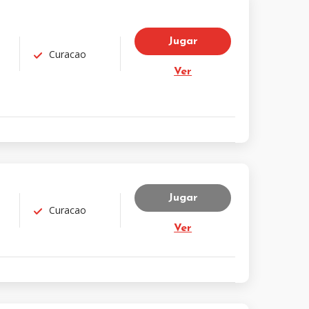
Jugar
Curacao
Ver
Jugar
Curacao
Ver