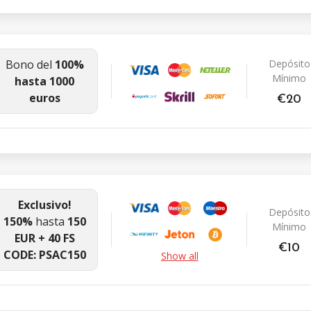
Depósito
Bono del
100%
Mínimo
hasta 1000
euros
€20
Exclusivo!
Depósito
150%
hasta
150
Mínimo
EUR + 40 FS
€10
CODE: PSAC150
Show all