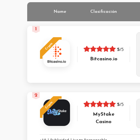
¿Son legales
Name
Clasificación
Seguridad
Métodos de pago
Crypto
5
/5
Bitcasino.io
Crypto
5
/5
MyStake
Casino