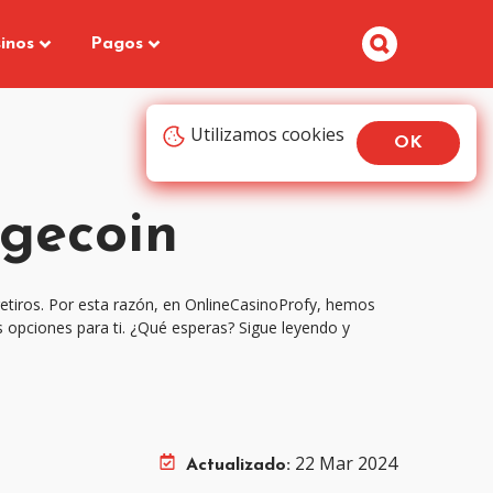
inos
Pagos
Utilizamos cookies
OK
gecoin
tiros. Por esta razón, en OnlineCasinoProfy, hemos
 opciones para ti. ¿Qué esperas? Sigue leyendo y
22 Mar 2024
Actualizado: