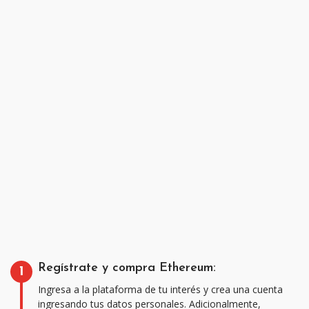
Regístrate y compra Ethereum:
Ingresa a la plataforma de tu interés y crea una cuenta
ingresando tus datos personales. Adicionalmente,