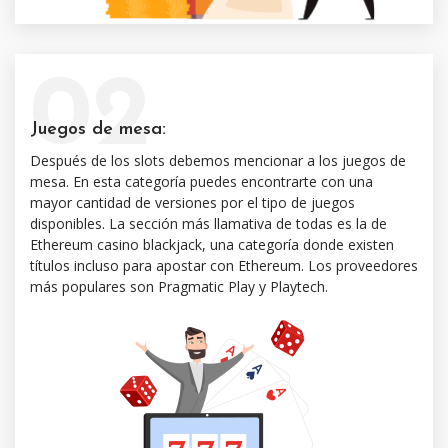
Juegos de mesa:
Después de los slots debemos mencionar a los juegos de
mesa. En esta categoría puedes encontrarte con una
mayor cantidad de versiones por el tipo de juegos
disponibles. La sección más llamativa de todas es la de
Ethereum casino blackjack, una categoría donde existen
títulos incluso para apostar con Ethereum. Los proveedores
más populares son Pragmatic Play y Playtech.