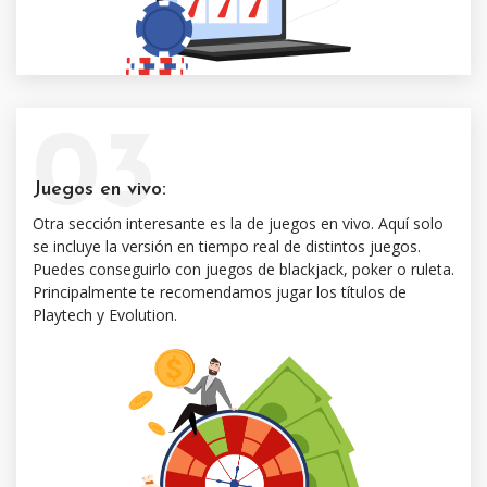
Juegos en vivo:
Otra sección interesante es la de juegos en vivo. Aquí solo
se incluye la versión en tiempo real de distintos juegos.
Puedes conseguirlo con juegos de blackjack, poker o ruleta.
Principalmente te recomendamos jugar los títulos de
Playtech y Evolution.