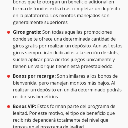
bonos que te otorgan un beneficio adicional en
forma de fondos extra tras completar un depósito
en la plataforma. Los montos manejados son
generalmente superiores.
Giros gratis:
Son todas aquellas promociones
donde se te ofrece una determinada cantidad de
giros gratis por realizar un depósito. Aun así, estos
giros siempre irán dedicados a la sección de slots,
suelen aplicar para ciertos juegos únicamente y
tienen un valor que tienen está preestablecido.
Bonos por recarga:
Son similares a los bonos de
bienvenida, pero manejan montos más bajos. Al
realizar un depósito en un día determinado podrás
recibir sus beneficios
Bonos VIP:
Estos forman parte del programa de
lealtad. Por este motivo, el tipo de beneficio que
recibirás dependerá totalmente del nivel que
tengas en el programa de lealtad.