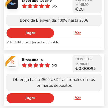
Crypto
MyStake
Casino
MÍNIMO
5
/5
Ventajas y desventajas
€20
Bono de Bienvenida: 100% hasta 200€
Jugar
Ver
+18 | Publicidad | Juego Responsable
DEPÓSITO
Crypto
Bitcasino.io
MÍNIMO
5
/5
€0.00025
Obtenga hasta 4500 USDT adicionales en sus
primeros depósitos
Jugar
Ver