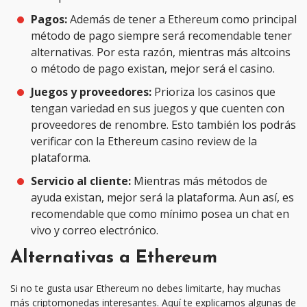
Pagos:
Además de tener a Ethereum como principal
método de pago siempre será recomendable tener
alternativas. Por esta razón, mientras más altcoins
o método de pago existan, mejor será el casino.
Juegos y proveedores:
Prioriza los casinos que
tengan variedad en sus juegos y que cuenten con
proveedores de renombre. Esto también los podrás
verificar con la Ethereum casino review de la
plataforma.
Servicio al cliente:
Mientras más métodos de
ayuda existan, mejor será la plataforma. Aun así, es
recomendable que como mínimo posea un chat en
vivo y correo electrónico.
Alternativas a Ethereum
Si no te gusta usar Ethereum no debes limitarte, hay muchas
más criptomonedas interesantes. Aquí te explicamos algunas de