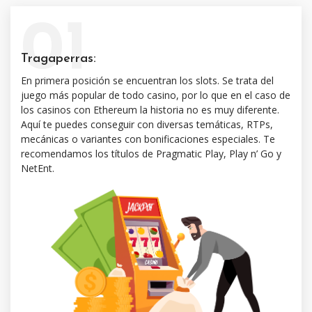
Tragaperras:
En primera posición se encuentran los slots. Se trata del
juego más popular de todo casino, por lo que en el caso de
los casinos con Ethereum la historia no es muy diferente.
Aquí te puedes conseguir con diversas temáticas, RTPs,
mecánicas o variantes con bonificaciones especiales. Te
recomendamos los títulos de Pragmatic Play, Play n’ Go y
NetEnt.