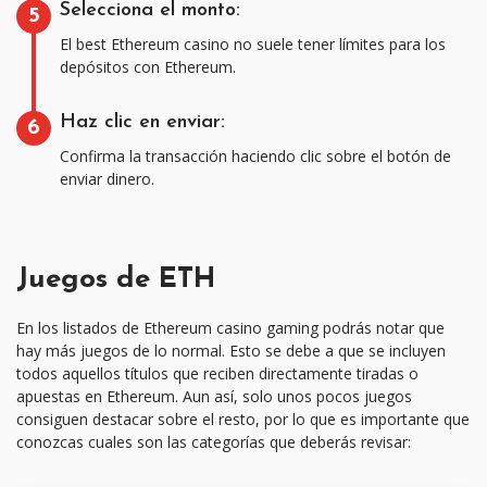
Selecciona el monto:
El best Ethereum casino no suele tener límites para los
depósitos con Ethereum.
Haz clic en enviar:
Confirma la transacción haciendo clic sobre el botón de
enviar dinero.
Juegos de ETH
En los listados de Ethereum casino gaming podrás notar que
hay más juegos de lo normal. Esto se debe a que se incluyen
todos aquellos títulos que reciben directamente tiradas o
apuestas en Ethereum. Aun así, solo unos pocos juegos
consiguen destacar sobre el resto, por lo que es importante que
conozcas cuales son las categorías que deberás revisar: