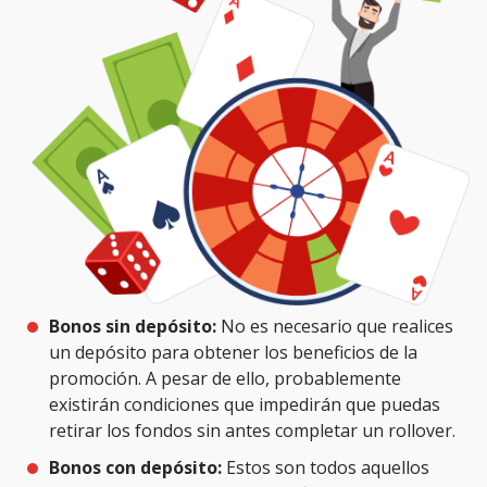
Bonos sin depósito:
No es necesario que realices
un depósito para obtener los beneficios de la
promoción. A pesar de ello, probablemente
existirán condiciones que impedirán que puedas
retirar los fondos sin antes completar un rollover.
Bonos con depósito:
Estos son todos aquellos