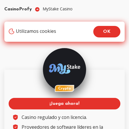
MyStake Casino
CasinoProfy
MyStake Casino
Utilizamos cookies
OK
Casinos por país
Bonos
Estructura
Métodos de depósito
Nuevo Casinos
Métodos de retirada
Bono
Crypto
Ruleta Gratis
Licencias
¡Juega ahora!
Criptocasinos
Países restringidos
Casino regulado y con licencia.
Nuestra Valoración
Pagos
Proveedores de software líderes en la
Atención al cliente