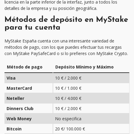
licencia en la parte inferior de la interfaz, junto a todos los
detalles de la empresa y su posición geográfica.
Métodos de depósito en MyStake
para tu cuenta
MyStake España cuenta con una interesante variedad de
métodos de pago, con los que puedes efectuar tus recargas
con MyStake PaySafeCard o si lo prefieres con MyStake Crypto.
Método de pago
Depósito Mínimo y Máximo
Visa
10 € / 2.000 €
MasterCard
10 € / 1.000 €
Neteller
10 € / 4.000 €
Dinners Club
10 € / 2.000 €
Web Money
No especifica
Bitcoin
20 €/ 100.000 €