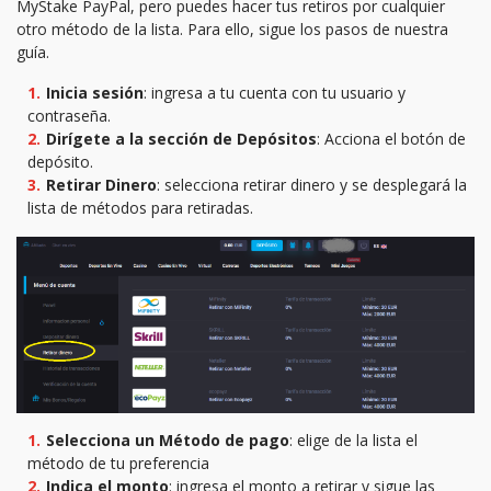
MyStake PayPal, pero puedes hacer tus retiros por cualquier
otro método de la lista. Para ello, sigue los pasos de nuestra
guía.
Inicia sesión
: ingresa a tu cuenta con tu usuario y
contraseña.
Dirígete a la sección de Depósitos
: Acciona el botón de
depósito.
Retirar Dinero
: selecciona retirar dinero y se desplegará la
lista de métodos para retiradas.
Selecciona un Método de pago
: elige de la lista el
método de tu preferencia
Indica el monto
: ingresa el monto a retirar y sigue las