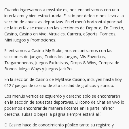
Cuando ingresamos a mystake.es, nos encontramos con una
interfaz muy bien estructurada. El sitio por defecto nos lleva a la
sección de apuestas deportivas. En el menú horizontal principal
de la interfaz se muestran las secciones de Deporte, En Directo,
Casino, Casino en Vivo, Virtuales, Carrera, eSports. Torneos,
Mini Juegos y Promociones.
Si entramos a Casino My Stake, nos encontramos con las
secciones de juegos, Todos los Juegos, Mis Favoritos,
Tragamonedas, Juegos Exclusivos, Drops & Wins, Compra de
Bonos, Mega Ways y Juegos JackPot.
En la sección de Casino de MyStake Casino, incluyen hasta hoy
6127 juegos de casino de alta calidad de gráficos y sonido.
Los menús verticales izquierdo y derecho solo se encontrarán
en la sección de apuestas deportivas. El ícono de Chat en vivo lo
podemos encontrar de manera flotante en la parte inferior
derecha, subas o bajes la página siempre estará allí.
El Casino hace de conocimiento público tanto su registro y