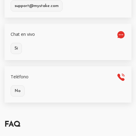
support@mystake.com
Chat en vivo
Sí
Teléfono
No
FAQ