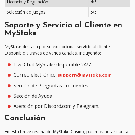
Licencia y Regulación
4/5
Selección de juegos
5/5
Soporte y Servicio al Cliente en
MyStake
MyStake destaca por su excepcional servicio al cliente.
Disponible a través de varios canales, incluyendo:
Live Chat MyStake
disponible 24/7.
Correo electrónico:
support@mystake.com
Sección de Preguntas Frecuentes.
Sección de Ayuda
Atención por Discord.com y Telegram.
Conclusión
En esta breve reseña de MyStake Casino, pudimos notar que, a